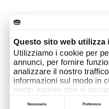
Questo sito web utilizza 
Utilizziamo i cookie per p
annunci, per fornire funzio
analizzare il nostro traffic
informazioni sul modo in cui
nostri partner che si occup
pubblicità e social media,
Selezione
Necessario
Preferenze
del
con altre informazioni che