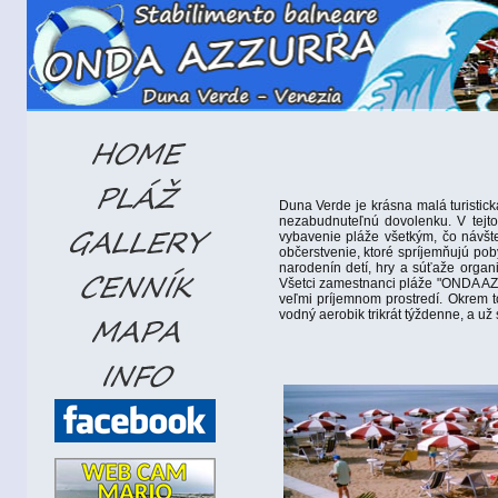
Duna Verde je krásna malá turistick
nezabudnuteľnú dovolenku. V tejto
vybavenie pláže všetkým, čo návšte
občerstvenie, ktoré spríjemňujú pob
narodenín detí, hry a súťaže orga
Všetci zamestnanci pláže "ONDA AZZ
veľmi príjemnom prostredí.
Okrem t
vodný aerobik trikrát týždenne, a u