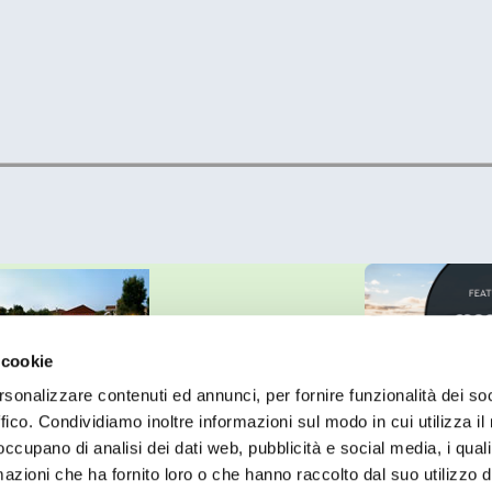
 cookie
rsonalizzare contenuti ed annunci, per fornire funzionalità dei so
N.C. - 30021 Duna Verde (Venezia) - P.IVA 01571790276
ffico. Condividiamo inoltre informazioni sul modo in cui utilizza il 
no Tel. +39 0421 299329 -
info@onda-azzurra.com
-
Cookies Policy
 occupano di analisi dei dati web, pubblicità e social media, i qual
azioni che ha fornito loro o che hanno raccolto dal suo utilizzo d