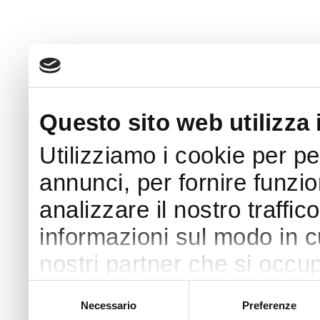
Questo sito web utilizza 
Utilizziamo i cookie per p
annunci, per fornire funzio
analizzare il nostro traffic
informazioni sul modo in cui
nostri partner che si occup
pubblicità e social media,
Selezione
Necessario
Preferenze
del
con altre informazioni che