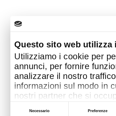
Questo sito web utilizza 
Utilizziamo i cookie per p
annunci, per fornire funzio
analizzare il nostro traffic
informazioni sul modo in cui
nostri partner che si occup
pubblicità e social media,
Selezione
Necessario
Preferenze
del
con altre informazioni che