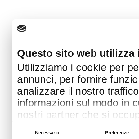
Questo sito web utilizza 
Utilizziamo i cookie per p
annunci, per fornire funzio
analizzare il nostro traffic
informazioni sul modo in cui
nostri partner che si occup
pubblicità e social media,
Selezione
Necessario
Preferenze
del
con altre informazioni che